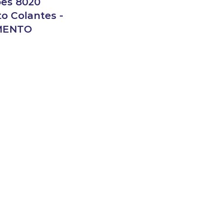
es 8020
o Colantes -
MENTO