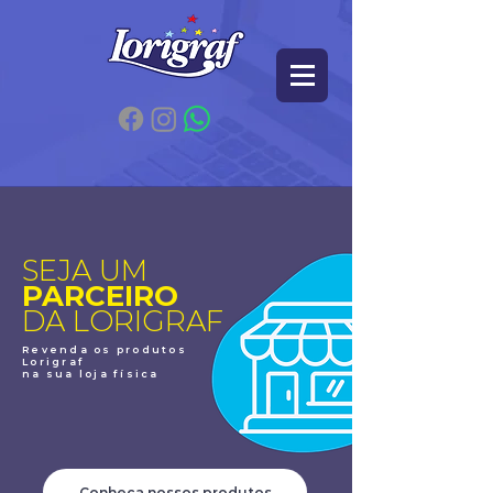
SEJA UM
PARCEIRO
DA LORIGRAF
Revenda os produtos
Lorigraf
na sua loja física
Conheça nossos produtos