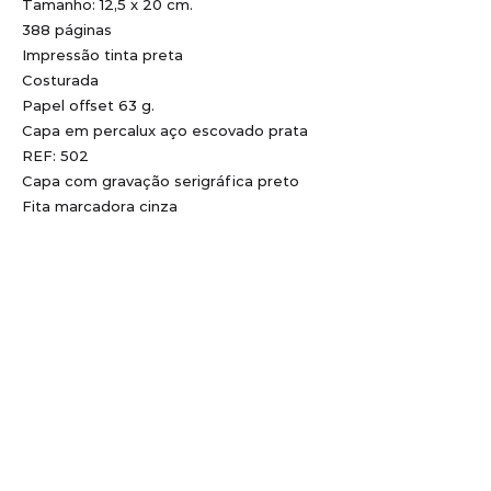
Tamanho: 12,5 x 20 cm.
388 páginas
Impressão tinta preta
Costurada
Papel offset 63 g.
Capa em percalux aço escovado prata
REF: 502
Capa com gravação serigráfica preto
Fita marcadora cinza
Personaliz
amos sua
agenda, a
partir de 50
unidades
Tv. São Marcos, 545 - Esplanada,