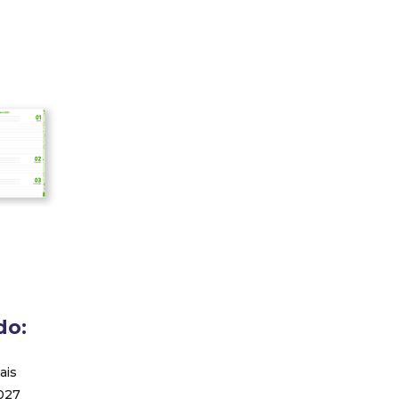
Personalizamos
sua agenda
a partir de 50
unidades
do:
ais
027