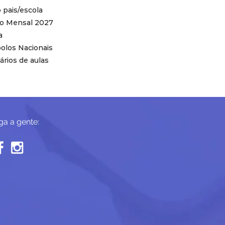
pais/escola
o Mensal 2027
a
olos Nacionais
ários de aulas
ga a gente: