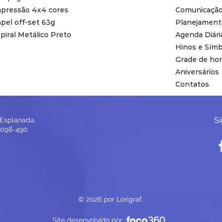
pressão 4x4 cores
Comunicação 
pel off-set 63g
Planejament
piral Metálico Preto
Agenda Diári
Hinos e Símb
Grade de hor
Aniversários
Contatos
Si
 Esplanada,
95098-490
© 2026 por Lorigraf.
Site desenvolvido por